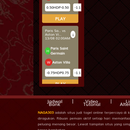
0.50
HDP
-0.50
-1.11
Odds
-1.06
PLAY
Paris Sa... vs
i
Aston Vi...
13/08 02:00AM
Paris Saint
H
Germain
W
Aston Villa
-0.75
HDP
0.75
-1.11
Odds
-1.02
PLAY
Pohang S... vs
i
Ulsan HD...
|
|
Jadwal
Video
L
Bank
Tutorial
Alte
08/08 18:00PM
NAGA303
adalah situs judi togel online terpercaya di
Pohang
H
diragukan. Ribuan pemain aktif setiap hari memanfaa
Steelers
peluang menang besar. Lewat tampilan situs yang simpe
W
Ulsan HD FC
tanpa hambatan.