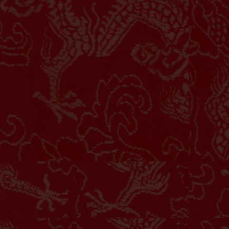
Manchester
H
City
Bournemouth
W
AFC
-1.25
HDP
1.25
-1.05
Odds
-1.07
PLAY
Frosinon... vs
i
Juventus
23/08 23:30PM
H
Frosinone
W
Juventus
1.25
HDP
-1.25
-1.28
Odds
1.13
PLAY
Ipswich ... vs
i
Sunderla...
22/08 22:00PM