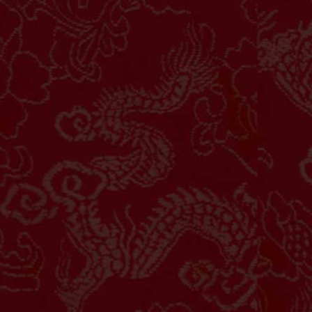
H
Parma Calcio
W
Cagliari
0.00
HDP
0.00
-1.16
Odds
1.02
PLAY
Genoa vs
Napoli
i
23/08
01:45AM
H
Genoa
W
Napoli
0.75
HDP
-0.75
-1.28
Odds
1.11
PLAY
Malaysia vs
i
Philippi...
08/08 20:00PM