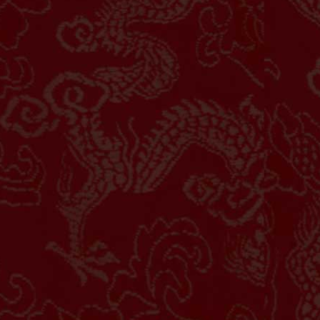
W
Monza
-1.75
HDP
1.75
-1.05
Odds
-1.07
PLAY
Paris Sa... vs
Rennes
i
24/08
01:45AM
Paris Saint
H
Germain
W
Rennes
-1.25
HDP
1.25
-1.09
Odds
-1.03
PLAY
AZ Alkma... vs
i
ADO Den ...
09/08 02:00AM