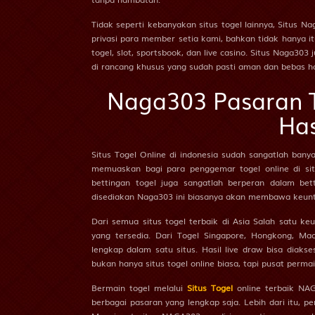
0.00
HDP
0.00
1.03
Odds
-1.23
Tidak seperti kebanyakan situs togel lainnya, Situ
privasi para member setia kami, bahkan tidak hanya it
PLAY
togel, slot, sportsbook, dan live casino. Situs Naga30
di rancang khusus yang sudah pasti aman dan bebas 
Bayern M... vs
i
VfB Stut...
Naga303 Pasaran T
29/08 01:30AM
Has
Bayern
H
Munchen
W
VfB Stuttgart
Situs Togel Online di indonesia sudah sangatlah banya
memuaskan bagi para penggemar togel online di sit
-1.75
HDP
1.75
-1.04
Odds
-1.08
bettingan togel juga sangatlah berperan dalam bet
disediakan Naga303 ini biasanya akan membawa keuntung
PLAY
Dari semua situs togel terbaik di Asia Salah satu k
Queens P... vs
yang tersedia. Dari Togel Singapore, Hongkong, Mac
i
Millwall
lengkap dalam satu situs. Hasil live draw bisa diaks
08/08 20:00PM
bukan hanya situs togel online biasa, tapi pusat perm
Queens Park
H
Bermain togel melalui
Situs Togel
online terbaik NA
Rangers
berbagai pasaran yang lengkap saja. Lebih dari itu,
W
Millwall