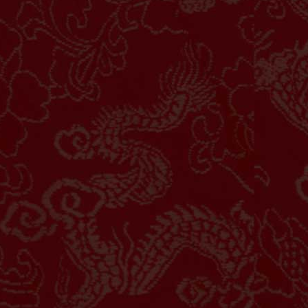
22:00PM
H
Alaves
W
Getafe
-0.25
HDP
0.25
1.02
Odds
-1.16
PLAY
Marseill... vs
i
Strasbou...
22/08 01:45AM
H
Marseille
W
Strasbourg
-1.00
HDP
1.00
1.08
Odds
-1.26
PLAY
Arsenal vs
i
Coventry...
22/08 03:00AM